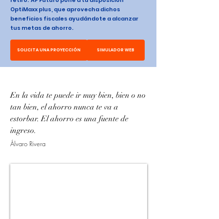
retiro. AP Futuro pone a tu disposición
OptiMaxx plus, que aprovecha dichos
beneficios fiscales ayudándote a alcanzar
tus metas de ahorro.
SOLICITA UNA PROYECCIÓN
SIMULADOR WEB
En la vida te puede ir muy bien, bien o no
tan bien, el ahorro nunca te va a
estorbar. El ahorro es una fuente de
ingreso.
Álvaro Rivera