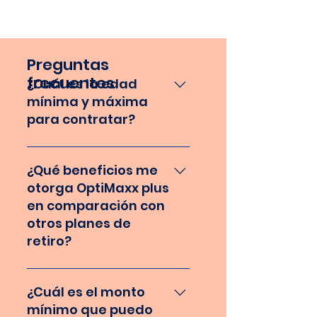
Preguntas
frecuentes
¿Cuál es la edad
mínima y máxima
para contratar?
La edad mínima son 18 años
y máxima 99 años*.
¿Qué beneficios me
*Aplican restricciones.
otorga OptiMaxx plus
en comparación con
otros planes de
retiro?
Flexibilidad para la
disminución y aumento de
¿Cuál es el monto
aportaciones, acceso a 15
mínimo que puedo