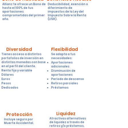
Allianz te ofrece un Bono de
Deducibilidad,
exención
o
hasta el
100% de tus
diferimiento
de
aportaciones
impuestos de la Ley del
comprometidas del primer
Impuesto Sobre la Renta
año.
(LISR).
Diversidad
Flexibilidad
Tienes acceso a distintos
Se adapta a tus
portafolios de inversión en
necesidades:
distintas monedas con base
Aportaciones
en el perfil del cliente.
adicionales
Renta fija y variable
Disminución de
Dólares
aportaciones
Euros
Periodo de descanso
Pesos
Retiros parciales
Dedicados
Préstamos
Liquidez
Protección
Atractivas alternativas
Incluye seguro
por
de liquidez
a través de
Muerte
Accidental.
retiros
y/o
préstamos.