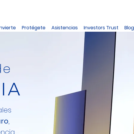
Invierte
Protégete
Asistencias
Investors Trust
Blog
de
IA
ales
uro
,
encia