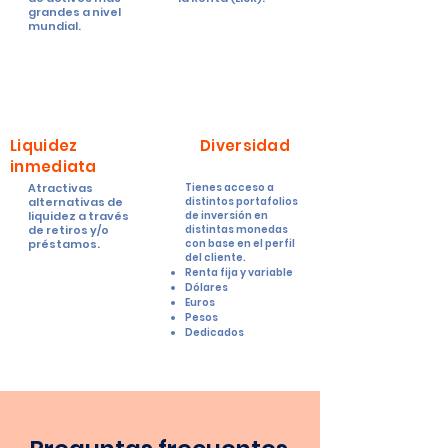
grandes a nivel
mundial.
Liquidez
Diversidad
inmediata
Atractivas
Tienes acceso a
alternativas de
distintos portafolios
liquidez
a través
de inversión en
de
retiros
y/o
distintas monedas
préstamos.
con base en el perfil
del cliente.
Renta fija y variable
Dólares
Euros
Pesos
Dedicados