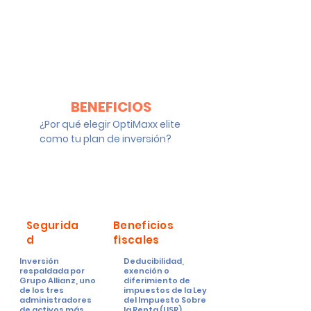
BENEFICIOS
¿Por qué elegir OptiMaxx elite
como tu plan de inversión?
Segurida
Beneficios
d
fiscales
Inversión
Deducibilidad,
respaldada
por
exención
o
Grupo Allianz, uno
diferimiento
de
de los tres
impuestos de la Ley
administradores
del Impuesto Sobre
de activos más
la Renta (LISR).