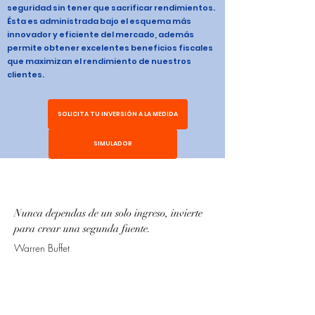
seguridad sin tener que sacrificar rendimientos.
Ésta es administrada bajo el esquema más
innovador y eficiente del mercado, además
permite obtener excelentes beneficios fiscales
que maximizan el rendimiento de nuestros
clientes.
SOLICITA TU INVERSIÓN A LA MEDIDA
SIMULADOR
Nunca dependas de un solo ingreso, invierte
para crear una segunda fuente.
Warren Buffet