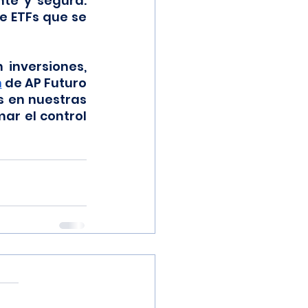
te y segura. 
 ETFs que se 
inversiones, 
n
 de AP Futuro 
 en nuestras 
r el control 