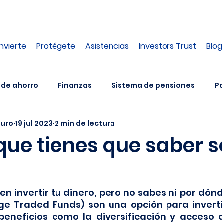
Invierte
Protégete
Asistencias
Investors Trust
Blog
 de ahorro
Finanzas
Sistema de pensiones
P
turo
19 jul 2023
2 min de lectura
átiles
Plan de Inversión
Asesoría
que tienes que saber 
n invertir tu dinero, pero no sabes ni por dón
ge Traded Funds) son una opción para invert
 beneficios como la diversificación y acceso 