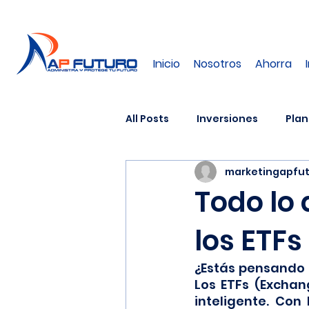
Inicio
Nosotros
Ahorra
All Posts
Inversiones
Plan
marketingapfu
Mercados
Mercados Burs
Todo lo 
los ETFs
¿Estás pensando e
Los ETFs (Exchan
inteligente. Con