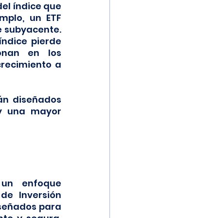
el índice que 
mplo, un ETF 
 subyacente. 
ndice pierde 
onan en los 
recimiento a 
n diseñados 
y una mayor 
un enfoque 
personalizado en tus inversiones. Por eso, nuestros Planes de Inversión 
señados para 