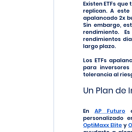
Existen ETFs que 
replican. A este
apalancado 2x bus
Sin embargo, est
rendimiento. E
rendimientos dia
largo plazo.
Los ETFs apalan
para inversore
tolerancia al ries
Un Plan de 
En 
AP Futuro
 
OptiMaxx Elite
 y 
O