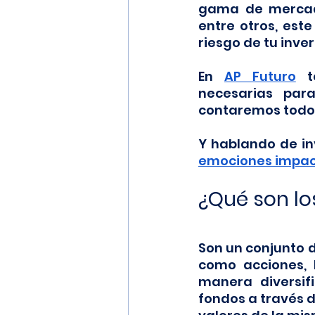
gama de mercados
entre otros, est
riesgo de tu inver
En 
AP Futuro
 t
necesarias para
contaremos todo l
Y hablando de in
emociones impact
¿Qué son lo
Son un conjunto d
como acciones, 
manera diversif
fondos a través d