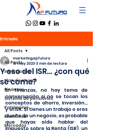
Entrada
All Posts
marketingapfuturo
All Posts
16 may 2023
3 min de lectura
Y eso del ISR… ¿con qué
Inversiones
se come?
Plan de ahorro
Finanzas
En finanzas, no hay tema de 
conversación si no se tocan los 
Sistema de pensiones
conceptos de ahorro, inversión… 
Patrimonio
y el ISR. Si tienes un trabajo o eres 
dueño de un negocio, es probable 
Economía
que hayas oído hablar del 
Mercados
Impuesto sobre la Renta (ISR), un 