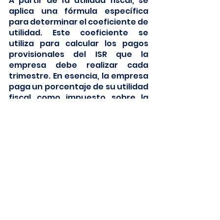
A partir de la utilidad fiscal, se 
aplica una fórmula específica 
para determinar el coeficiente de 
utilidad. Este coeficiente se 
utiliza para calcular los pagos 
provisionales del ISR que la 
empresa debe realizar cada 
trimestre. En esencia, la empresa 
paga un porcentaje de su utilidad 
fiscal como impuesto sobre la 
renta.
Es importante mencionar que 
existen deducciones y créditos 
fiscales que pueden ayudarte a 
reducir la cantidad de impuesto 
que debes pagar. Estos 
beneficios tributarios varían y 
pueden estar sujetos a ciertos 
requisitos y límites. Consultar con 
un contador o asesor fiscal 