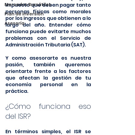
Mercados Bursátiles
impuesto que deben pagar tanto 
personas físicas como morales 
Plan de Inversión
por los ingresos que obtienen a lo 
Asesoría
largo del año. Entender cómo 
funciona puede evitarte muchos 
problemas con el Servicio de 
Administración Tributaria (SAT). 
Y como asesorarte es nuestra 
pasión, también queremos 
orientarte frente a los factores 
que afectan la gestión de tu 
economía personal en la 
práctica.  
¿Cómo funciona eso 
del ISR?
En términos simples, el ISR se 